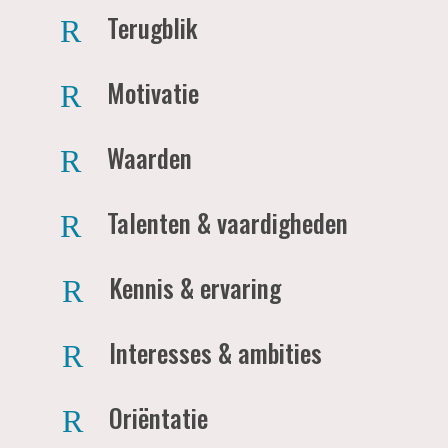
Terugblik
R
Motivatie
R
Waarden
R
Talenten & vaardigheden
R
Kennis & ervaring
R
Interesses & ambities
R
Oriëntatie
R