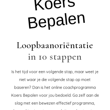
K
o
e
r
s
B
e
p
al
e
n
Loopbaanoriëntatie
in 10 stappen
Is het tijd voor een volgende stap, maar weet je
niet waar je die volgende stap op moet
baseren? Dan is het online coachprogramma
Koers Bepalen voor jou bedoeld. Ga zelf aan de
slag met een bewezen effectief programma,