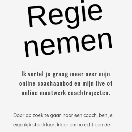
R
e
g
i
e
n
e
m
e
n
Ik vertel je graag meer over mijn
online coachaanbod en mijn live of
online maatwerk coachtrajecten.
Door op zoek te gaan naar een coach, ben je
eigenlijk startklaar; klaar om nu echt aan de