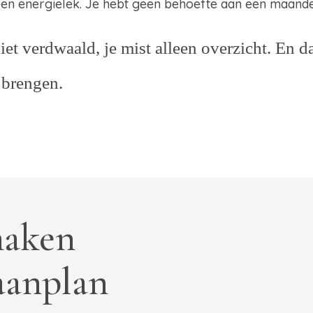
een energielek. Je hebt geen behoefte aan een maandenl
iet verdwaald, je mist alleen overzicht. En d
 brengen.
maken
aanplan