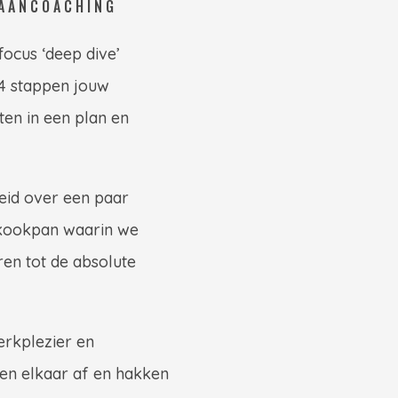
BAANCOACHING
-focus ‘deep dive’
 4 stappen jouw
ten in een plan en
eid over een paar
lkookpan waarin we
ren tot de absolute
erkplezier en
gen elkaar af en hakken