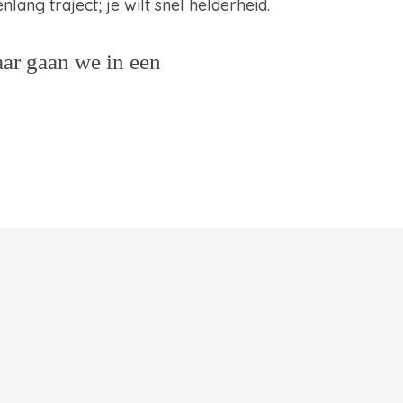
ang traject; je wilt snel helderheid.
aar gaan we in een