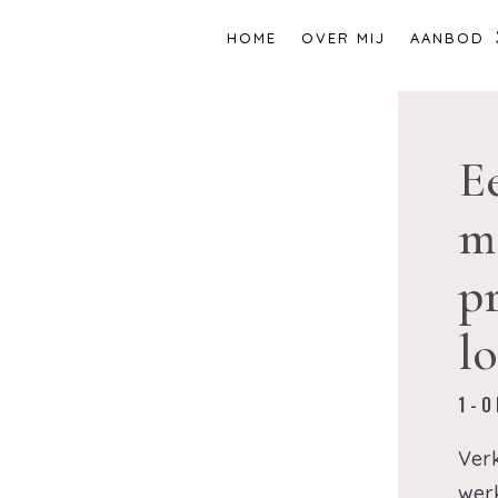
HOME
OVER MIJ
AANBOD
E
m
p
l
1-O
Verk
werk